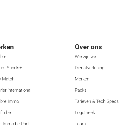
rken
Over ons
ibre
Wie zijn we
es Sports+
Dienstverlening
s Match
Merken
rier international
Packs
ibre Immo
Tarieven & Tech Specs
fin.be
Logotheek
c-Immo.be Print
Team