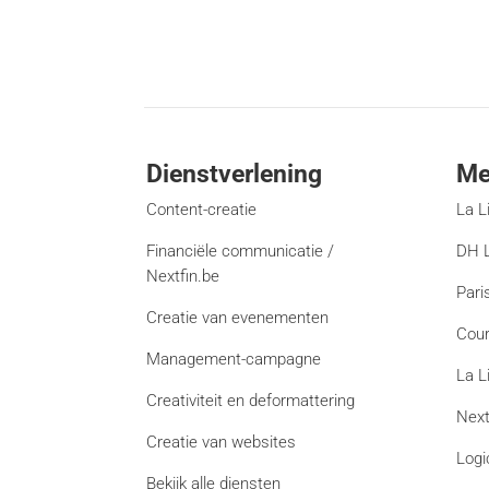
Dienstverlening
Me
Content-creatie
La L
Financiële communicatie /
DH L
Nextfin.be
Pari
Creatie van evenementen
Cour
Management-campagne
La L
Creativiteit en deformattering
Next
Creatie van websites
Logi
Bekijk alle diensten