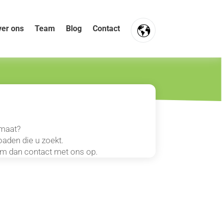
er ons
Team
Blog
Contact
FR
NL
EN
rmaat?
aden die u zoekt.
eem dan contact met ons op.