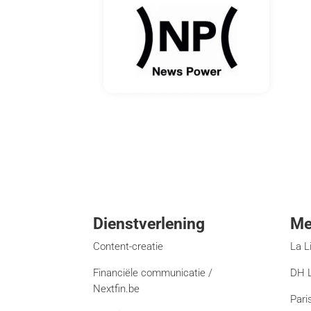
Dienstverlening
Me
Content-creatie
La L
Financiële communicatie /
DH L
Nextfin.be
Pari