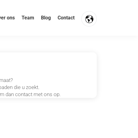
er ons
Team
Blog
Contact
FR
NL
EN
rmaat?
aden die u zoekt.
eem dan contact met ons op.