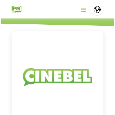
FR
NL
EN