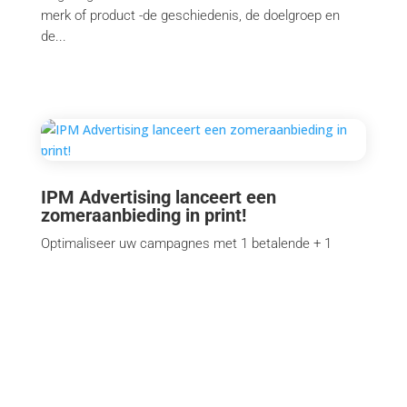
merk of product -de geschiedenis, de doelgroep en
de...
IPM Advertising lanceert een
zomeraanbieding in print!
Optimaliseer uw campagnes met 1 betalende + 1
gratis plaatsing in al onze printmedia die verschijnen
tussen 1 juli en 31 augustus 2026. 📚 1+1 op onze
dagbladen en magazines! La DH Les Sport+ La Libre
L'Avenir Moustique Paris Match Belgique Deuzio 1 titre
( La Libre ,...