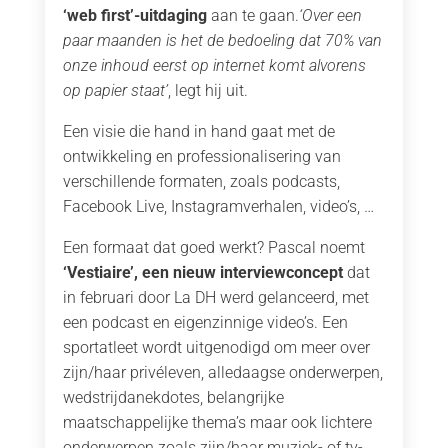
‘web first’-uitdaging
aan te gaan.
‘Over een
paar maanden is het de bedoeling dat 70% van
onze inhoud eerst op internet komt alvorens
op papier staat’
, legt hij uit.
Een visie die hand in hand gaat met de
ontwikkeling en professionalisering van
verschillende formaten, zoals podcasts,
Facebook Live, Instagramverhalen, video’s, …
Een formaat dat goed werkt? Pascal noemt
‘Vestiaire’, een nieuw interviewconcept
dat
in februari door La DH werd gelanceerd, met
een podcast en eigenzinnige video’s. Een
sportatleet wordt uitgenodigd om meer over
zijn/haar privéleven, alledaagse onderwerpen,
wedstrijdanekdotes, belangrijke
maatschappelijke thema’s maar ook lichtere
onderwerpen zoals zijn/haar muziek- of tv-