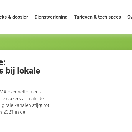
cks & dossier
Dienstverlening
Tarieven & tech specs
Ov
e:
 bij lokale
A over netto media-
ale spelers aan als de
itale kanalen stijgt tot
in 2021 in de