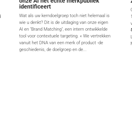
onze AI het échte merkpubliek
identificeert
Wat als uw kerndoelgroep toch niet helemaal is
d
wie u denkt? Dit is de uitdaging van onze eigen
AI en "Brand Matching", een intern ontwikkelde
tool voor contextuele targeting. « We vertrekken
vanuit het DNA van een merk of product -de
.
geschiedenis, de doelgroep en de...
rken
Over ons
ibre
Wie zijn we
es Sports+
Dienstverlening