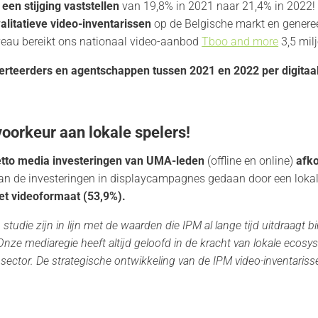
een stijging vaststellen
van 19,8% in 2021 naar 21,4% in 2022!
litatieve video-inventarissen
op de Belgische markt en generee
eau bereikt ons nationaal video-aanbod
Tboo and more
3,5 mil
dverteerders en agentschappen tussen 2021 en 2022 per digitaa
orkeur aan lokale spelers!
etto media investeringen van UMA-leden
(offline en online)
afko
an de investeringen in displaycampagnes gedaan door een lokale
het videoformaat (53,9%).
udie zijn in lijn met de waarden die IPM al lange tijd uitdraagt 
Onze mediaregie heeft altijd geloofd in de kracht van lokale ecosy
 sector. De strategische ontwikkeling van de IPM video-inventaris