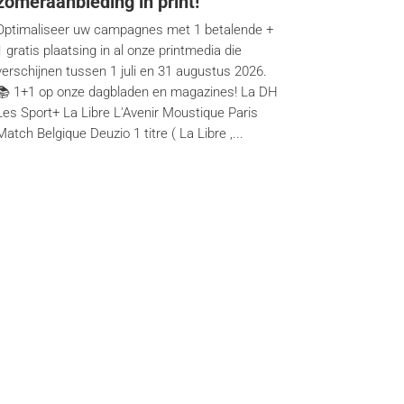
zomeraanbieding in print!
Optimaliseer uw campagnes met 1 betalende +
1 gratis plaatsing in al onze printmedia die
verschijnen tussen 1 juli en 31 augustus 2026.
📚 1+1 op onze dagbladen en magazines! La DH
Les Sport+ La Libre L'Avenir Moustique Paris
Match Belgique Deuzio 1 titre ( La Libre ,...
Contacteer ons
Frankenstraat 79, 1040 Brussel
info@ipmadvertising.be