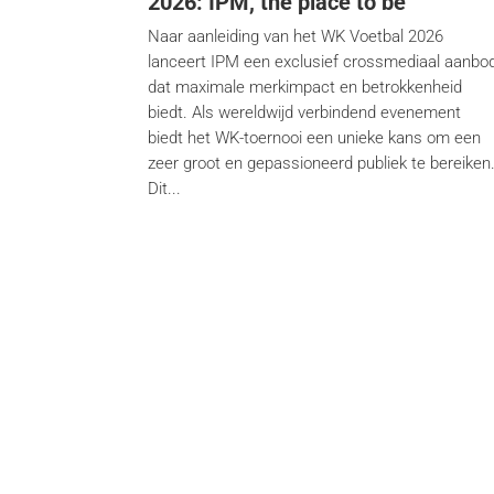
2026: IPM, the place to be
Naar aanleiding van het WK Voetbal 2026
lanceert IPM een exclusief crossmediaal aanbo
dat maximale merkimpact en betrokkenheid
biedt. Als wereldwijd verbindend evenement
biedt het WK-toernooi een unieke kans om een
zeer groot en gepassioneerd publiek te bereiken
Dit...
Dienstverlening
Me
Content-creatie
La L
Financiële communicatie /
DH L
Nextfin.be