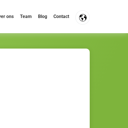
er ons
Team
Blog
Contact
FR
NL
EN