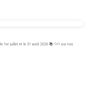
 1er juillet et le 31 août 2026 📚 1+1 sur nos
Contact us
Frank Street 79, 1040 Brussels