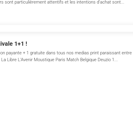
ont particulièrement attentifs et les intentions d'achat sont...
ivale 1+1 !
 payante + 1 gratuite dans tous nos medias print paraissant entre le
La Libre L'Avenir Moustique Paris Match Belgique Deuzio 1...
ands
About
ibre
About