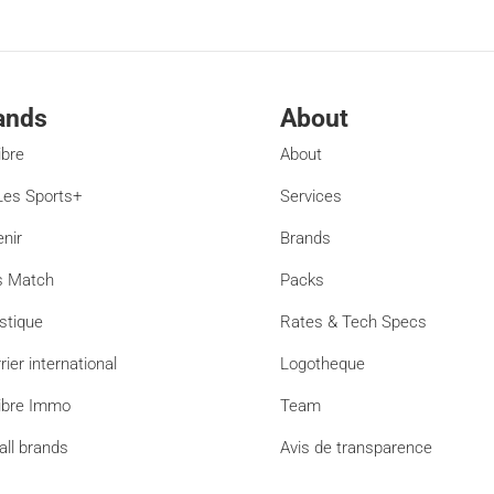
ands
About
ibre
About
es Sports+
Services
enir
Brands
s Match
Packs
stique
Rates & Tech Specs
rier international
Logotheque
ibre Immo
Team
all brands
Avis de transparence