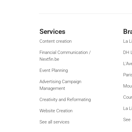
Services
Br
Content creation
La L
Financial Communication /
DH L
Nextfin.be
L'Av
Event Planning
Pari
Advertising Campaign
Mou
Management
Cour
Creativity and Reformating
La L
Website Creation
See 
See all services