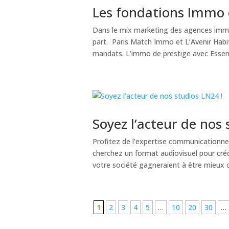
Les fondations Immo 
Dans le mix marketing des agences immob
part. Paris Match Immo et L’Avenir Hab
mandats. L’immo de prestige avec Essenti
Soyez l’acteur de nos 
Profitez de l’expertise communicationne
cherchez un format audiovisuel pour créd
votre société gagneraient à être mieux c
1
2
3
4
5
…
10
20
30
…