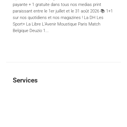
payante + 1 gratuite dans tous nos medias print
paraissant entre le 1er juillet et le 31 août 2026 📚 1+1
sur nos quotidiens et nos magazines ! La DH Les
Sport+ La Libre L'Avenir Moustique Paris Match
Belgique Deuzio 1...
Services
Content creation
Financial Communication / Nextfin.be
Event Planning
Advertising Campaign Management