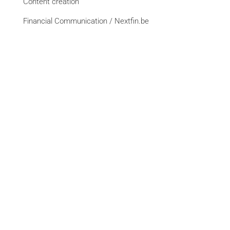
Content creation
Financial Communication / Nextfin.be
Event Planning
Advertising Campaign Management
Creativity and Reformating
Website Creation
See all services
Brands
La Libre
DH Les Sports+
L'Avenir