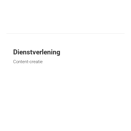
Dienstverlening
Content-creatie
Financiële communicatie / Nextfin.be
Creatie van evenementen
Management-campagne
Creativiteit en deformattering
Creatie van websites
Bekijk alle diensten