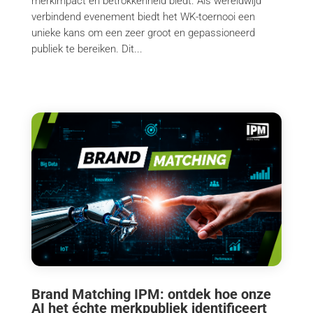
merkimpact en betrokkenheid biedt. Als wereldwijd
verbindend evenement biedt het WK-toernooi een
unieke kans om een zeer groot en gepassioneerd
publiek te bereiken. Dit...
Brand Matching IPM: ontdek hoe onze
AI het échte merkpubliek identificeert