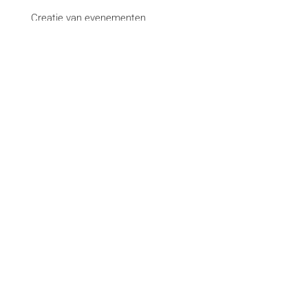
Creatie van evenementen
Management-campagne
Creativiteit en deformattering
Creatie van websites
Bekijk alle diensten
Merken
La Libre
DH Les Sports+
Paris Match
Courrier international