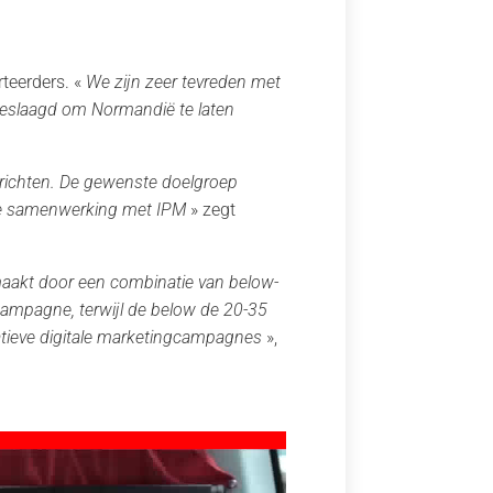
rteerders. «
We zijn zeer tevreden met
geslaagd om Normandië te laten
ichten.
De gewenste doelgroep
nze samenwerking met IPM
» zegt
aakt door een combinatie van below-
 campagne, terwijl de below de 20-35
vatieve digitale marketingcampagnes
»,