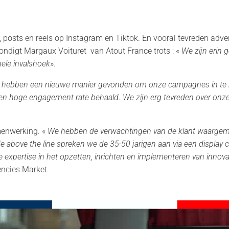
 posts en reels op Instagram en Tiktok. En vooral tevreden adve
kondigt Margaux Voituret van Atout France trots : «
We zijn erin 
ele invalshoek
».
hebben een nieuwe manier gevonden om onze campagnes in te r
een hoge engagement rate behaald
.
We zijn erg tevreden over o
menwerking. «
We hebben de verwachtingen van de klant waargem
e above the line spreken we de 35-50 jarigen aan via een display
ze expertise in het opzetten, inrichten en implementeren van inno
encies Market.