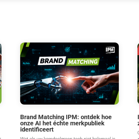
Brand Matching IPM: ontdek hoe
onze AI het échte merkpubliek
identificeert
Wat als uw kerndoelgroep toch niet helemaal is