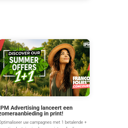
IPM Advertising lanceert een
zomeraanbieding in print!
Optimaliseer uw campagnes met 1 betalende +