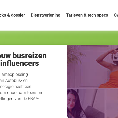
cks & dossier
Dienstverlening
Tarieven & tech specs
Ov
euw busreizen
influencers
eclameoplossing
van Autobus- en
eregie heeft een
s om duurzaam toerisme
ellingen van de FBAA-