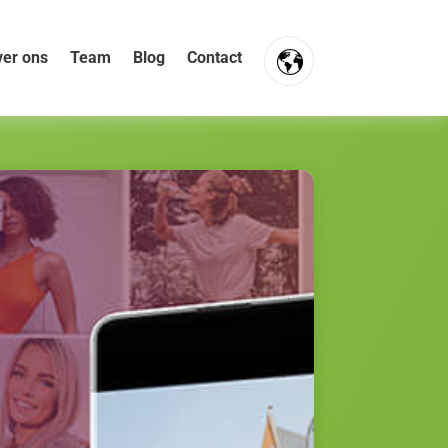
er ons
Team
Blog
Contact
FR
NL
EN