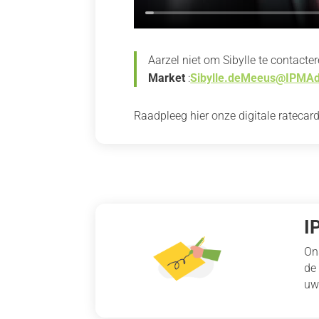
Aarzel niet om Sibylle te contacte
Market
:
Sibylle.deMeeus@IPMAdv
Raadpleeg hier onze digitale ratecard
I
On
de
uw