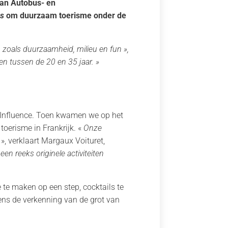
van Autobus- en
rs
om duurzaam toerisme onder de
zoals duurzaamheid, milieu en fun »,
en tussen de 20 en 35 jaar. »
eInfluence. Toen kwamen we op het
toerisme in Frankrijk. «
Onze
n
», verklaart Margaux Voituret,
 reeks originele activiteiten
 te maken op een step, cocktails te
jdens de verkenning van de grot van