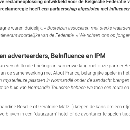
eve reclameoplossing ontwikkeld voor de Belgische Federatie 
reclameregie heeft
een partnerschap afgesloten met influence
gne waren duidelijk. «
Busreizen associëren met sterke waarden 
tieverantwoordelijke van de Federatie. « We richten ons op jonger
sen adverteerders, BeInfluence en IPM
n verschillende briefings in samenwerking met onze partner B
van de samenwerking met Atout France, belangrijke speler in het 
 en mysterieuze plaatsen in Normandië onder de aandacht brenge
t de hulp van Normandie Tourisme hebben we toen een route en een
Amandine Roselle of Géraldine Matz…) kregen de kans om een ritje
 verblijven in een “duurzaam” hotel of de avonturier te spelen ti