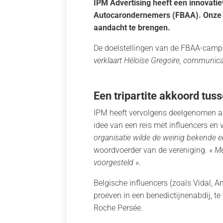
IPM Advertising heeft een innovati
Autocarondernemers (FBAA). Onze 
aandacht te brengen.
De doelstellingen van de FBAA-campa
verklaart Héloïse Gregoire, communica
Een tripartite akkoord tus
IPM heeft vervolgens deelgenomen aa
idee van een reis met influencers en 
organisatie wilde de weinig bekende
woordvoerder van de vereniging. «
Me
voorgesteld
».
Belgische influencers (zoals Vidal, 
proeven in een benedictijnenabdij, te
Roche Persée.