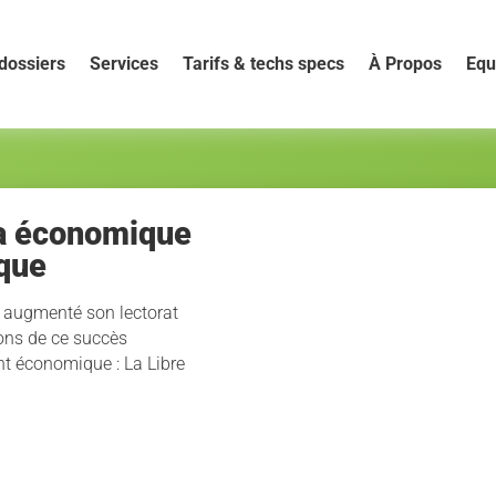
dossiers
Services
Tarifs & techs specs
À Propos
Equ
ia économique
ique
a augmenté son lectorat
ons de ce succès
t économique : La Libre