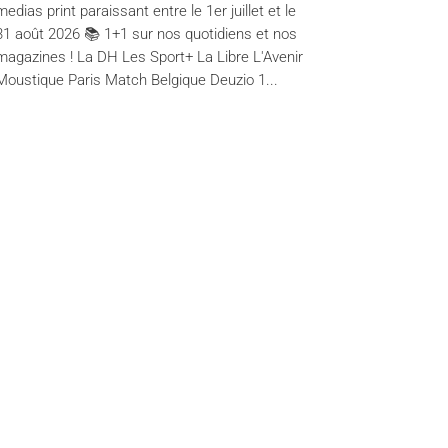
medias print paraissant entre le 1er juillet et le
31 août 2026 📚 1+1 sur nos quotidiens et nos
magazines ! La DH Les Sport+ La Libre L'Avenir
Moustique Paris Match Belgique Deuzio 1...
Contact us
Frank Street 79, 1040 Brussels
info@ipmadvertising.be
+32 (0)2 211 31 44