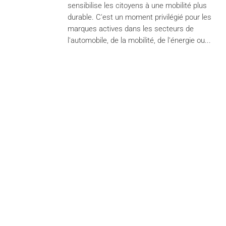
sensibilise les citoyens à une mobilité plus
durable. C'est un moment privilégié pour les
marques actives dans les secteurs de
l'automobile, de la mobilité, de l'énergie ou...
Services
Br
Content creation
La L
Financial Communication /
DH L
Nextfin.be
L'Av
Event Planning
Pari