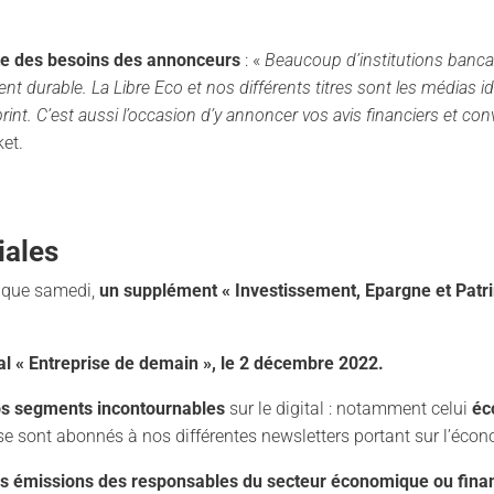
ute des besoins des annonceurs
: «
Beaucoup d’institutions bancai
t durable. La Libre Eco et nos différents titres sont les médias 
int. C’est aussi l’occasion d’y annoncer vos avis financiers et co
ket.
iales
haque samedi,
un supplément « Investissement, Epargne et Patr
al « Entreprise de demain », le 2 décembre 2022.
os segments incontournables
sur le digital : notamment celui
éc
se sont abonnés à nos différentes newsletters portant sur l’écon
ses émissions des responsables du secteur économique ou finan