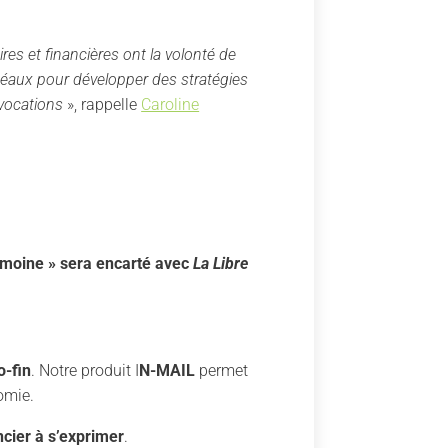
res et financières ont la volonté de
idéaux pour développer des stratégies
nvocations
», rappelle
Caroline
imoine » sera encarté avec
La Libre
o-fin
. Notre produit I
N-MAIL
permet
omie.
cier à s’exprimer
.