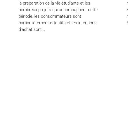
la préparation de la vie étudiante et les
nombreux projets qui accompagnent cette
période, les consommateurs sont
particulièrement attentifs et les intentions
d'achat sont...
ands
About
ibre
About
es Sports+
Services
enir
Brands
s Match
Packs