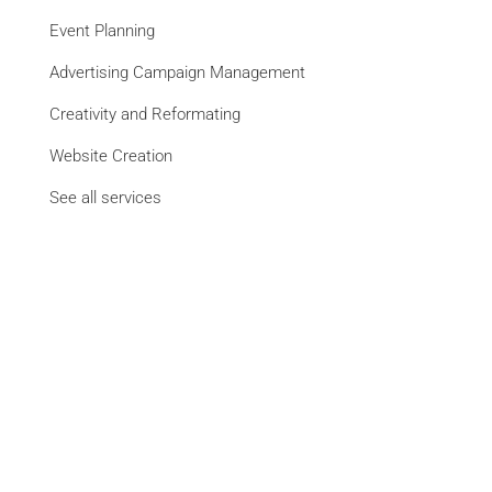
Event Planning
Advertising Campaign Management
Creativity and Reformating
Website Creation
See all services
Brands
La Libre
DH Les Sports+
L'Avenir
Paris Match