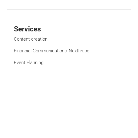
Services
Content creation
Financial Communication / Nextfin.be
Event Planning
Advertising Campaign Management
Creativity and Reformating
Website Creation
See all services
Brands