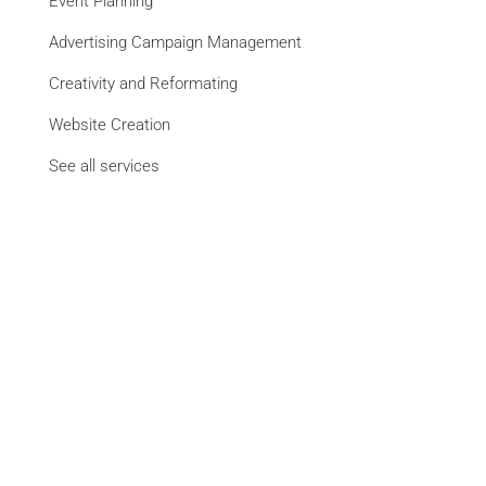
Event Planning
Advertising Campaign Management
Creativity and Reformating
Website Creation
See all services
Brands
La Libre
DH Les Sports+
L'Avenir
Paris Match
Moustique