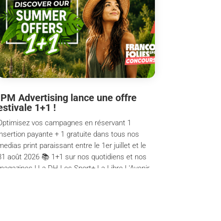
IPM Advertising lance une offre
estivale 1+1 !
Optimisez vos campagnes en réservant 1
insertion payante + 1 gratuite dans tous nos
medias print paraissant entre le 1er juillet et le
31 août 2026 📚 1+1 sur nos quotidiens et nos
magazines ! La DH Les Sport+ La Libre L'Avenir
Moustique Paris Match Belgique Deuzio 1...