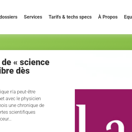
dossiers
Services
Tarifs & techs specs
À Propos
Equ
 de « science
ibre dès
ique n’a peut-être
met avec le physicien
mois une chronique de
tes scientifiques
nceur…