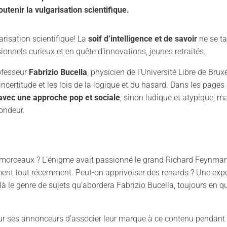
tenir la vulgarisation scientifique.
garisation scientifique! La
soif d’intelligence et de savoir
ne se ta
ionnels curieux et en quête d’innovations, jeunes retraités.
ofesseur
Fabrizio Bucella
, physicien de l’Université Libre de Brux
ncertitude et les lois de la logique et du hasard. Dans les pages 
avec une approche pop et sociale
, sinon ludique et atypique, m
fondeur.
x morceaux ? L’énigme avait passionné le grand Richard Feynman, 
ment tout récemment. Peut-on apprivoiser des renards ? Une exp
ilà le genre de sujets qu’abordera Fabrizio Bucella, toujours en 
ur ses annonceurs d’associer leur marque à ce contenu pendant 