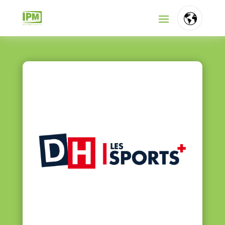
FR
NL
EN