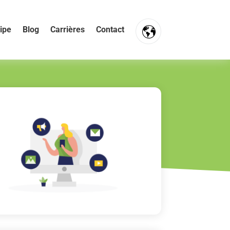
ipe
Blog
Carrières
Contact
FR
NL
EN