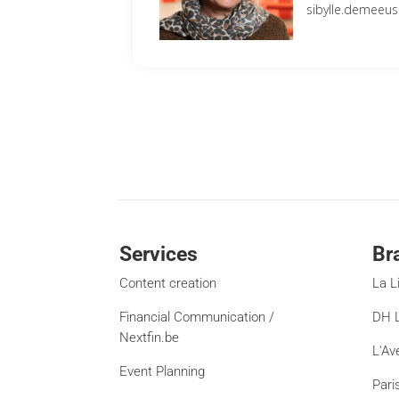
sibylle.demeeu
Services
Br
Content creation
La L
Financial Communication /
DH L
Nextfin.be
L'Av
Event Planning
Pari