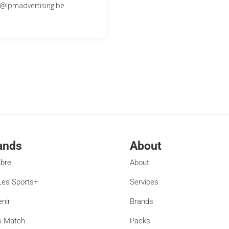
s@ipmadvertising.be
ands
About
ibre
About
es Sports+
Services
enir
Brands
s Match
Packs