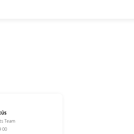
EÛS
ts Team
9 00