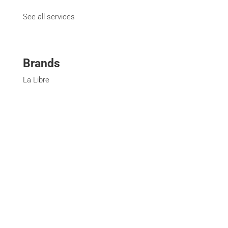
See all services
Brands
La Libre
DH Les Sports+
L'Avenir
Paris Match
Moustique
Courrier international
La Libre Immo
See all brands