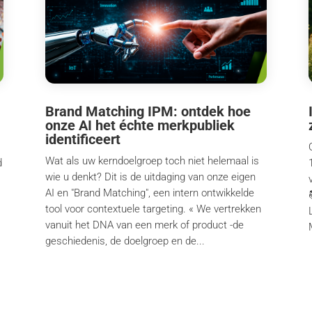
Brand Matching IPM: ontdek hoe
onze AI het échte merkpubliek
identificeert
Wat als uw kerndoelgroep toch niet helemaal is
d
wie u denkt? Dit is de uitdaging van onze eigen
AI en "Brand Matching", een intern ontwikkelde
tool voor contextuele targeting. « We vertrekken
vanuit het DNA van een merk of product -de
.
geschiedenis, de doelgroep en de...