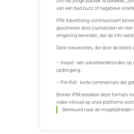
Om het jonge publiek te bereiken, zet
van een bad buzz of negatieve viralit
IPM Advertising communiceert binnen
geschreven door journalisten en niet
omgeving bevinden, dat de info werd
Deze nieuwssites, die door de lezers
– Inread : een adverteerdersvideo op
opdringerig.
– Pré-Roll : korte commercials die g
Binnen IPM bereiken deze formats 
video-inhoud op onze platforms wor
Benieuwd naar de mogelijkheden v