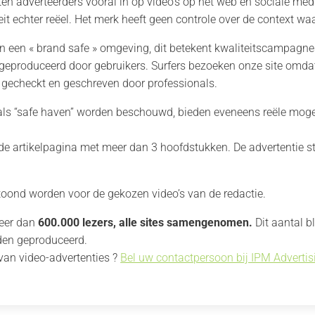
ten adverteerders vooral in op video’s op het web en sociale media
eit echter reëel. Het merk heeft geen controle over de context w
 een « brand safe » omgeving, dit betekent kwaliteitscampagn
 geproduceerd door gebruikers. Surfers bezoeken onze site omdat 
 gecheckt en geschreven door professionals.
 als “safe haven” worden beschouwd, bieden eveneens reële moge
 de artikelpagina met meer dan 3 hoofdstukken. De advertentie st
etoond worden voor de gekozen video’s van de redactie.
meer dan
600.000 lezers, alle sites samengenomen.
Dit aantal b
den geproduceerd.
an video-advertenties ?
Bel uw contactpersoon bij IPM Advertis