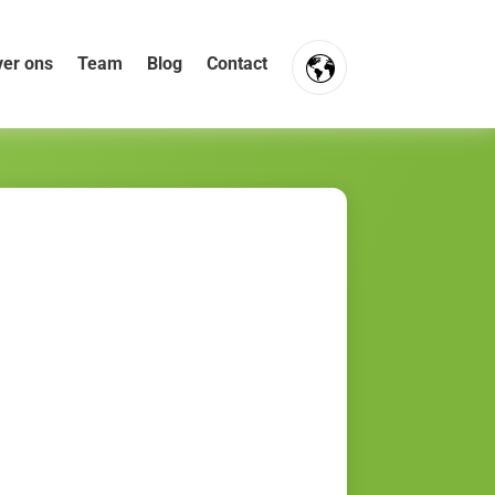
er ons
Team
Blog
Contact
FR
NL
EN