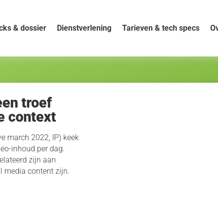
cks & dossier
Dienstverlening
Tarieven & tech specs
Ov
een troef
e context
ve march 2022, IP) keek
deo-inhoud per dag.
lateerd zijn aan
l media content zijn.