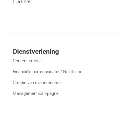
( La Libre ,...
Dienstverlening
Content-creatie
Financiële communicatie / Nextfin.be
Creatie van evenementen
Management-campagne
Creativiteit en deformattering
Creatie van websites
Bekijk alle diensten