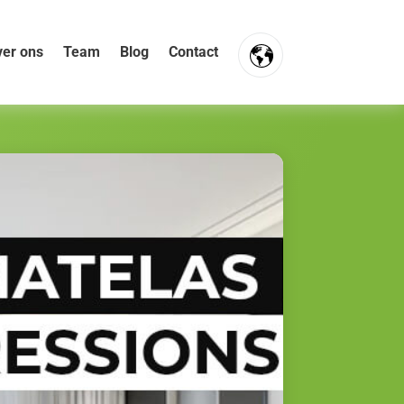
er ons
Team
Blog
Contact
FR
NL
EN