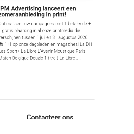
IPM Advertising lanceert een
zomeraanbieding in print!
Optimaliseer uw campagnes met 1 betalende +
1 gratis plaatsing in al onze printmedia die
verschijnen tussen 1 juli en 31 augustus 2026.
📚 1+1 op onze dagbladen en magazines! La DH
Les Sport+ La Libre L'Avenir Moustique Paris
Match Belgique Deuzio 1 titre ( La Libre ,...
Contacteer ons
Frankenstraat 79, 1040 Brussel