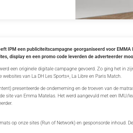
eeft IPM een publiciteitscampagne georganiseerd voor EMMA M
tes, display en een promo code leverden de adverteerder mooi
werd een originele digitale campagne gevoerd. Zo ging het in z
e websites van La DH Les Sports+, La Libre en Paris Match.
ontent) presenteerde de onderneming en de troeven van de matra
 de site van Emma Matelas. Het werd aangevuld met een IMU/l
eerder.
ats op onze sites (Run of Network) en gesponsorde inhoud. D