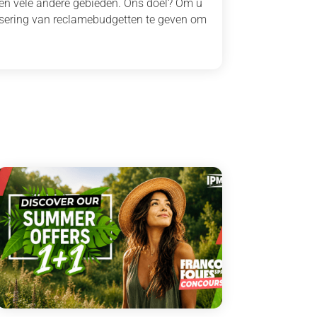
 en vele andere gebieden. Ons doel? Om u
isering van reclamebudgetten te geven om