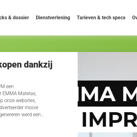
cks & dossier
Dienstverlening
Tarieven & tech specs
Ov
kopen dankzij
IPM een
or EMMA Matelas,
op onze websites,
adverteerder mooie
 genereren werd een…