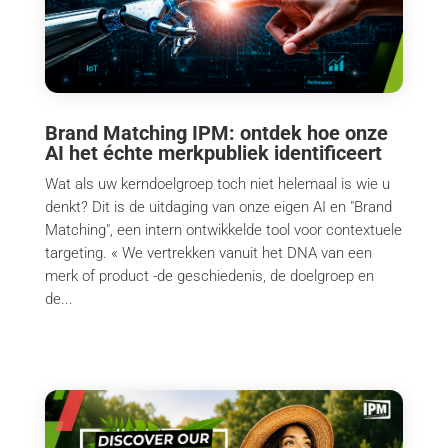
Brand Matching IPM: ontdek hoe onze
AI het échte merkpubliek identificeert
Wat als uw kerndoelgroep toch niet helemaal is wie u
denkt? Dit is de uitdaging van onze eigen AI en "Brand
Matching", een intern ontwikkelde tool voor contextuele
targeting. « We vertrekken vanuit het DNA van een
merk of product -de geschiedenis, de doelgroep en
de...