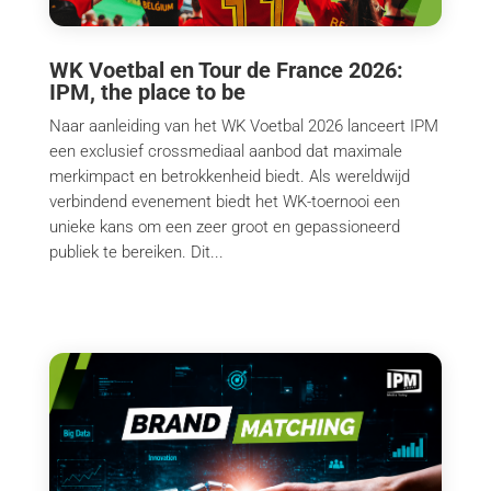
WK Voetbal en Tour de France 2026:
IPM, the place to be
Naar aanleiding van het WK Voetbal 2026 lanceert IPM
een exclusief crossmediaal aanbod dat maximale
merkimpact en betrokkenheid biedt. Als wereldwijd
verbindend evenement biedt het WK-toernooi een
unieke kans om een zeer groot en gepassioneerd
publiek te bereiken. Dit...