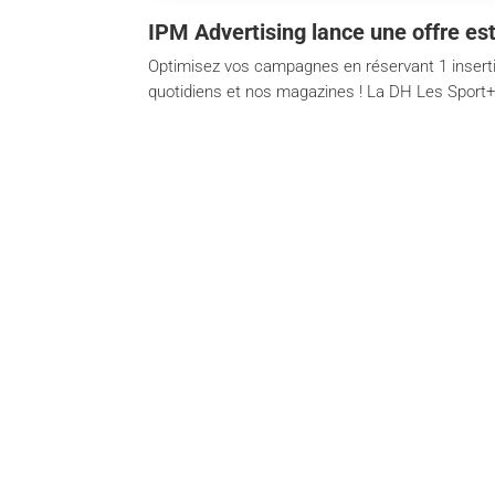
IPM Advertising lance une offre est
Optimisez vos campagnes en réservant 1 insertion
quotidiens et nos magazines ! La DH Les Sport+ 
Services
Br
Content creation
La L
Financial Communication /
DH L
Nextfin.be
L'Av
Event Planning
Pari