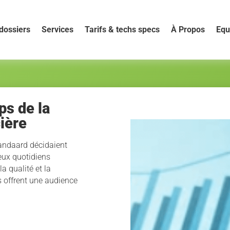
dossiers
Services
Tarifs & techs specs
À Propos
Equ
ps de la
ière
tandaard décidaient
deux quotidiens
a qualité et la
s offrent une audience