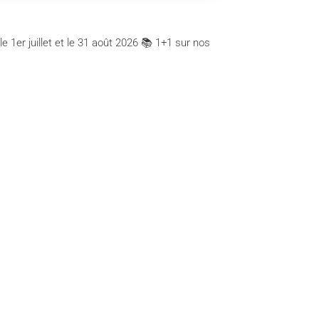
 1er juillet et le 31 août 2026 📚 1+1 sur nos
Contact us
Frank Street 79, 1040 Brussels
info@ipmadvertising.be
+32 (0)2 211 31 44