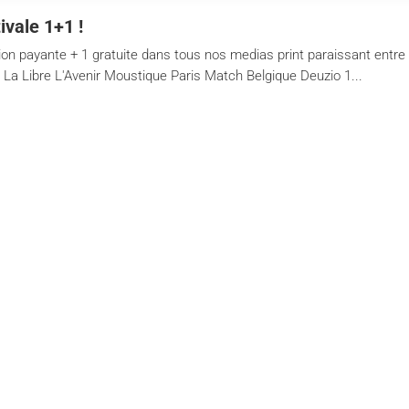
ivale 1+1 !
 payante + 1 gratuite dans tous nos medias print paraissant entre le
La Libre L'Avenir Moustique Paris Match Belgique Deuzio 1...
ands
About
ibre
About
es Sports+
Services
enir
Brands
s Match
Packs