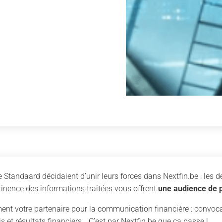
 Standaard décidaient d’unir leurs forces dans Nextfin.be : les 
tinence des informations traitées vous offrent
une audience de p
nt votre partenaire pour la communication financière : convo
is et résultats financiers… C’est par Nextfin.be que ça passe !