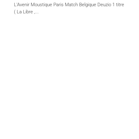
L'Avenir Moustique Paris Match Belgique Deuzio 1 titre
( La Libre ,...
Dienstverlening
Content-creatie
Financiële communicatie / Nextfin.be
Creatie van evenementen
Management-campagne
Creativiteit en deformattering
Creatie van websites