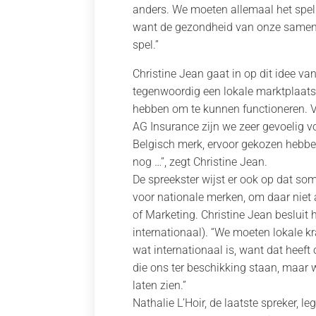
anders. We moeten allemaal het spel 
want de gezondheid van onze samenle
spel.”
Christine Jean gaat in op dit idee va
tegenwoordig een lokale marktplaats
hebben om te kunnen functioneren. Va
AG Insurance zijn we zeer gevoelig v
Belgisch merk, ervoor gekozen hebben
nog …”, zegt Christine Jean.
De spreekster wijst er ook op dat som
voor nationale merken, om daar niet a
of Marketing. Christine Jean besluit 
internationaal). “We moeten lokale k
wat internationaal is, want dat heeft
die ons ter beschikking staan, maar w
laten zien.”
Nathalie L’Hoir, de laatste spreker, l