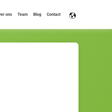
er ons
Team
Blog
Contact
FR
NL
EN