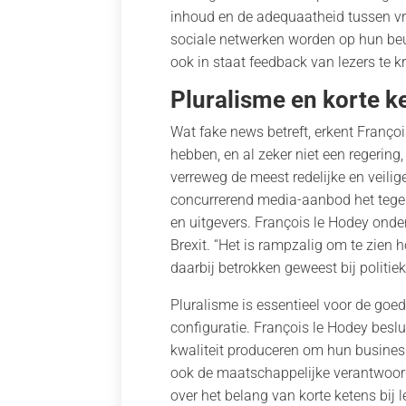
inhoud en de adequaatheid tussen vr
sociale netwerken worden op hun beurt
ook in staat feedback van lezers te kr
Pluralisme en korte k
Wat fake news betreft, erkent Françoi
hebben, en al zeker niet een regerin
verreweg de meest redelijke en veilig
concurrerend media-aanbod het tegeno
en uitgevers. François le Hodey ond
Brexit. “Het is rampzalig om te zien 
daarbij betrokken geweest bij politiek
Pluralisme is essentieel voor de go
configuratie. François le Hodey beslu
kwaliteit produceren om hun business
ook de maatschappelijke verantwoord
over het belang van korte ketens bij l