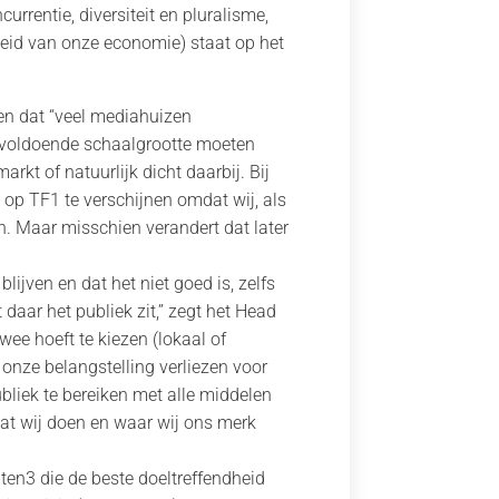
rrentie, diversiteit en pluralisme,
eid van onze economie) staat op het
len dat “veel mediahuizen
k voldoende schaalgrootte moeten
t of natuurlijk dicht daarbij. Bij
 op TF1 te verschijnen omdat wij, als
n. Maar misschien verandert dat later
ijven en dat het niet goed is, zelfs
 daar het publiek zit,” zegt het Head
ee hoeft te kiezen (lokaal of
onze belangstelling verliezen voor
ubliek te bereiken met alle middelen
 wat wij doen en waar wij ons merk
nten3 die de beste doeltreffendheid