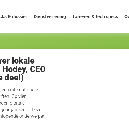
cks & dossier
Dienstverlening
Tarieven & tech specs
Ov
er lokale
e Hodey, CEO
e deel)
 een internationale
iften. Op vier
den digitale
 georganiseerd. Deze
enlopende onderwerpen