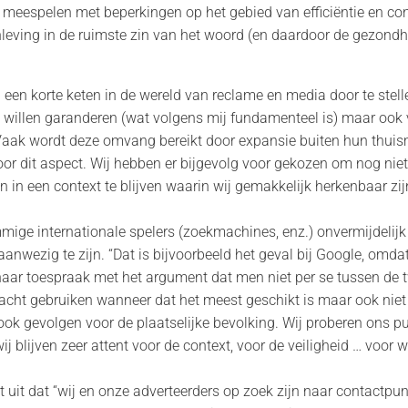
meespelen met beperkingen op het gebied van efficiëntie en concu
ving in de ruimste zin van het woord (en daardoor de gezondh
n een korte keten in de wereld van reclame en media door te stel
 willen garanderen (wat volgens mij fundamenteel is) maar oo
ak wordt deze omvang bereikt door expansie buiten hun thuismark
oor dit aspect. Wij hebben er bijgevolg voor gekozen om nog niet
 in een context te blijven waarin wij gemakkelijk herkenbaar zij
mige internationale spelers (zoekmachines, enz.) onvermijdelijk bl
anwezig te zijn. “Dat is bijvoorbeeld het geval bij Google, omdat
haar toespraak met het argument dat men niet per se tussen de tw
racht gebruiken wanneer dat het meest geschikt is maar ook niet 
 ook gevolgen voor de plaatselijke bevolking. Wij proberen ons p
ij blijven zeer attent voor de context, voor de veiligheid … voor
egt uit dat “wij en onze adverteerders op zoek zijn naar contactpu