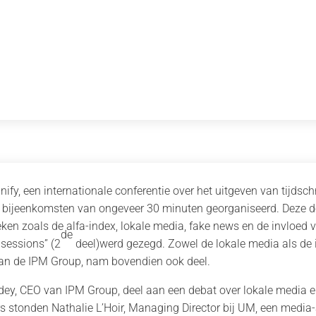
fy, een internationale conferentie over het uitgeven van tijdsch
e bijeenkomsten van ongeveer 30 minuten georganiseerd. Deze 
ken zoals de alfa-index, lokale media, fake news en de invloed
de
 sessions” (2
deel)werd gezegd. Zowel de lokale media als de
van de IPM Group, nam bovendien ook deel.
ey, CEO van IPM Group, deel aan een debat over lokale media e
ers stonden Nathalie L’Hoir, Managing Director bij UM, een medi