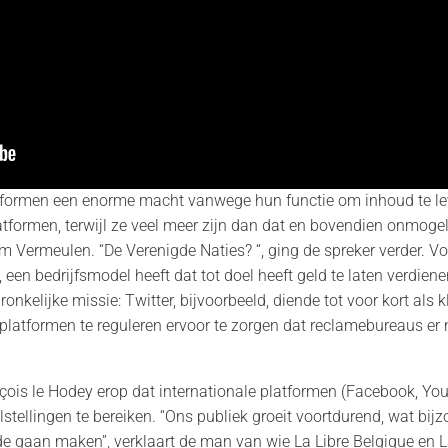
formen een enorme macht vanwege hun functie om inhoud te le
atformen, terwijl ze veel meer zijn dan dat en bovendien onmogeli
im Vermeulen. “De Verenigde Naties? “, ging de spreker verder.
 een bedrijfsmodel heeft dat tot doel heeft geld te laten verdi
onkelijke missie: Twitter, bijvoorbeeld, diende tot voor kort al
latformen te reguleren ervoor te zorgen dat reclamebureaus er ni
ois le Hodey erop dat internationale platformen (Facebook, You
ellingen te bereiken. “Ons publiek groeit voortdurend, wat bijzo
lde gaan maken”, verklaart de man van wie La Libre Belgique en 