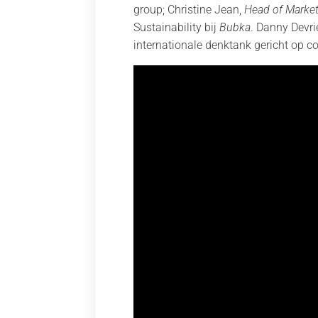
group; Christine Jean,
Head of Market
Sustainability bij
Bubka
. Danny Devr
internationale denktank gericht op c