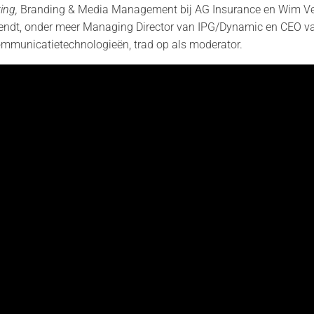
ing,
Branding & Media Management bij AG Insurance en Wim Ver
iendt, onder meer Managing Director van IPG/Dynamic en CEO va
ommunicatietechnologieën, trad op als moderator.