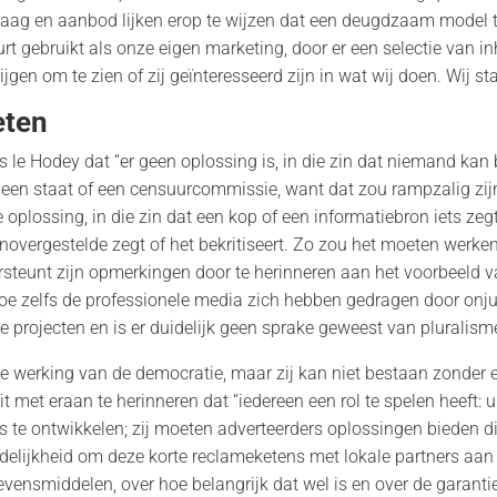
aag en aanbod lijken erop te wijzen dat een deugdzaam model t
 gebruikt als onze eigen marketing, door er een selectie van in
ijgen om te zien of zij geïnteresseerd zijn in wat wij doen. Wij st
eten
s le Hodey dat “er geen oplossing is, in die zin dat niemand kan
g, een staat of een censuurcommissie, want dat zou rampzalig zij
e oplossing, in die zin dat een kop of een informatiebron iets zeg
vergestelde zegt of het bekritiseert. Zo zou het moeten werken
ersteunt zijn opmerkingen door te herinneren aan het voorbeeld
hoe zelfs de professionele media zich hebben gedragen door onjui
e projecten en is er duidelijk geen sprake geweest van pluralisme”
ede werking van de democratie, maar zij kan niet bestaan zonde
it met eraan te herinneren dat “iedereen een rol te spelen heeft
 te ontwikkelen; zij moeten adverteerders oplossingen bieden die
elijkheid om deze korte reclameketens met lokale partners aan 
evensmiddelen, over hoe belangrijk dat wel is en over de garantie