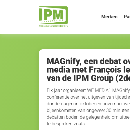
Merken
Pa
MAGnify, een debat ov
media met François l
van de IPM Group (2d
Elk jaar organiseert WE MEDIA1 MAGnify,
conferentie over het uitgeven van tijdschr
donderdagen in oktober en november wer
bijeenkomsten van ongeveer 30 minuten
debatten boden de gelegenheid om uite
te bespreken zoals…