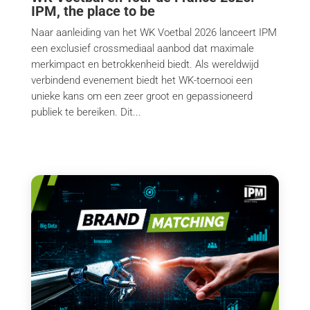
IPM, the place to be
Naar aanleiding van het WK Voetbal 2026 lanceert IPM
een exclusief crossmediaal aanbod dat maximale
merkimpact en betrokkenheid biedt. Als wereldwijd
verbindend evenement biedt het WK-toernooi een
unieke kans om een zeer groot en gepassioneerd
publiek te bereiken. Dit...