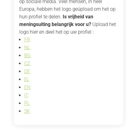
op sociale media. Veel mensen, in heel
Europa, hebben het logo geüpload om het op
hun profiel te delen.
Is vrijheid van
meningsuiting belangrijk voor u?
Upload het
logo hier en deel het op uw profiel :
FR
NL
BG
CZ
DE
EL
EN
IT
PL
SK