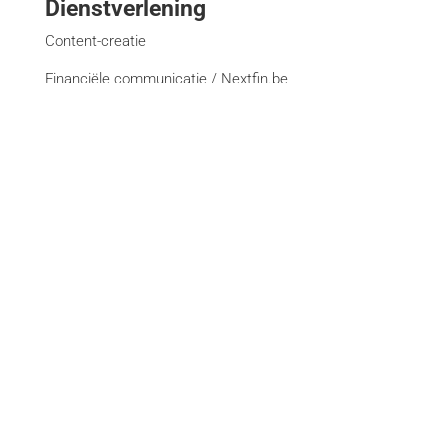
Dienstverlening
Content-creatie
Financiële communicatie / Nextfin.be
Creatie van evenementen
Management-campagne
Creativiteit en deformattering
Creatie van websites
Bekijk alle diensten
Merken
La Libre
DH Les Sports+