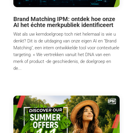
Brand Matching IPM: ontdek hoe onze
AI het échte merkpubliek identificeert
Wat als uw kerndoelgroep toch niet helemaal is wie u
denkt? Dit is de uitdaging van onze eigen AI en "Brand
Matching", een intern ontwikkelde tool voor contextuele
targeting. « We vertrekken vanuit het DNA van een
merk of product -de geschiedenis, de doelgroep en
de...