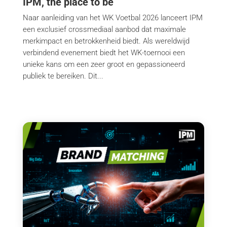
IPM, the place to be
Naar aanleiding van het WK Voetbal 2026 lanceert IPM
een exclusief crossmediaal aanbod dat maximale
merkimpact en betrokkenheid biedt. Als wereldwijd
verbindend evenement biedt het WK-toernooi een
unieke kans om een zeer groot en gepassioneerd
publiek te bereiken. Dit...