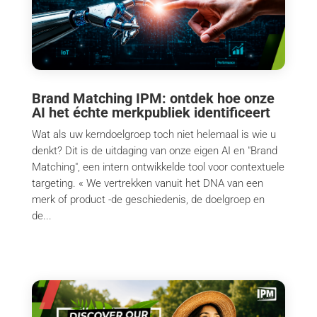
Brand Matching IPM: ontdek hoe onze
AI het échte merkpubliek identificeert
Wat als uw kerndoelgroep toch niet helemaal is wie u
denkt? Dit is de uitdaging van onze eigen AI en "Brand
Matching", een intern ontwikkelde tool voor contextuele
targeting. « We vertrekken vanuit het DNA van een
merk of product -de geschiedenis, de doelgroep en
de...