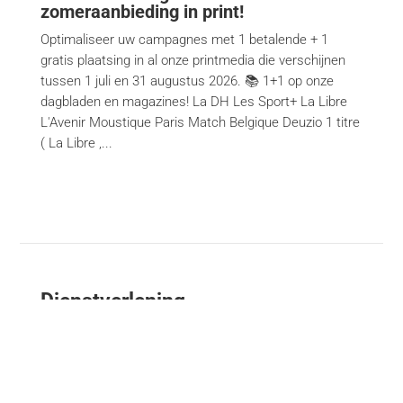
zomeraanbieding in print!
Optimaliseer uw campagnes met 1 betalende + 1
gratis plaatsing in al onze printmedia die verschijnen
tussen 1 juli en 31 augustus 2026. 📚 1+1 op onze
dagbladen en magazines! La DH Les Sport+ La Libre
L'Avenir Moustique Paris Match Belgique Deuzio 1 titre
( La Libre ,...
Dienstverlening
Content-creatie
Financiële communicatie / Nextfin.be
Creatie van evenementen