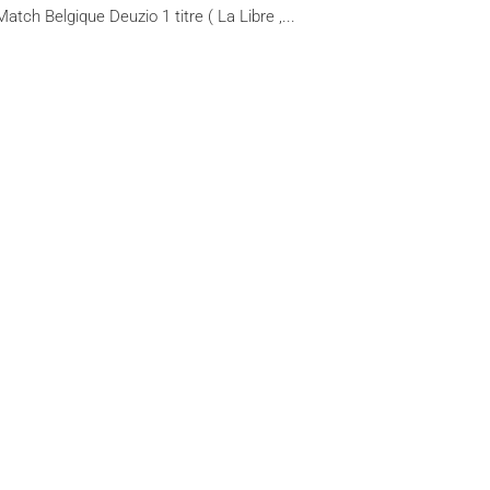
Match Belgique Deuzio 1 titre ( La Libre ,...
Contacteer ons
Frankenstraat 79, 1040 Brussel
info@ipmadvertising.be
+32 (0)2 211 31 44