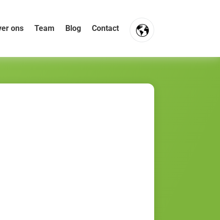
er ons
Team
Blog
Contact
FR
NL
EN