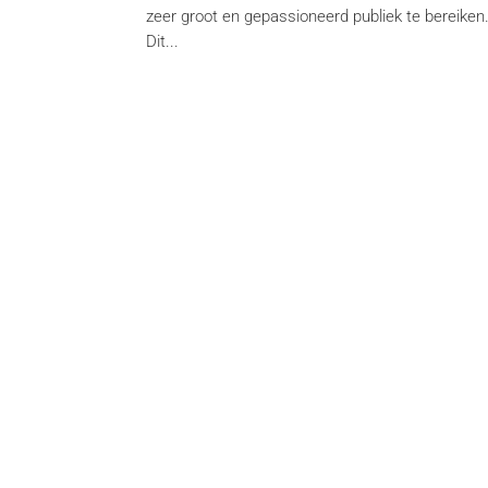
zeer groot en gepassioneerd publiek te bereiken
Dit...
Dienstverlening
Me
Content-creatie
La L
Financiële communicatie /
DH L
Nextfin.be
Pari
Creatie van evenementen
Cour
Management-campagne
La L
Creativiteit en deformattering
Next