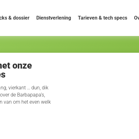
cks & dossier
Dienstverlening
Tarieven & tech specs
Ov
met onze
es
ng, vierkant … dun, dik
 over de Barbapapa’s,
n van om het even welk