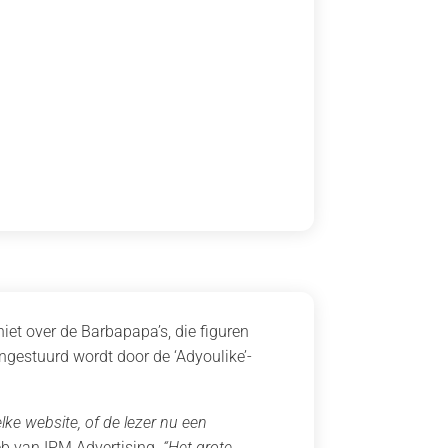
niet over de Barbapapa’s, die figuren
gestuurd wordt door de ‘Adyoulike’-
lke website, of de lezer nu een
b van IPM Advertising.
“Het grote