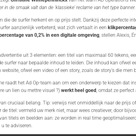
er in de smaak valt dan de ‘klassieke’ reclame van het type banner
die de surfer herkent en op prijs stelt. Dankzij deze perfecte in
rfer aanzienlijk verbeterd, wat zich vertaalt in een
klikpercenta
kpercentage van 0,2% in een digitale omgeving
, stellen Alexis,
advertentie uit 3 elementen: een titel van maximaal 60 tekens, e
de surfer naar bepaalde inhoud te leiden. Die inhoud kan ofwel een
n website, ofwel een video of een story, zoals de story’s die men 
e raadt het Ad Op-team aan om een onderwerp te kiezen dat insp
e un lien ou mettre visuel ?)
werkt heel goed
, omdat ze perfect 
 van cruciaal belang. Tip: verwijs niet onmiddellijk naar de prijs 
r de titel: vermeld uw merk niet, maar wees creatiever, door bijvo
an titels en beelden aan: ze worden in real time geoptimaliseerd
u te adviseren.