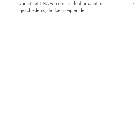
vanuit het DNA van een merk of product -de
.
geschiedenis, de doelgroep en de...
rken
Over ons
ibre
Wie zijn we
es Sports+
Dienstverlening
s Match
Merken
rier international
Packs
ibre Immo
Tarieven & Tech Specs
fin.be
Logotheek