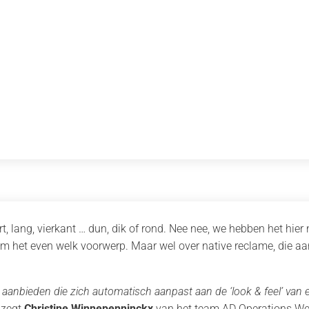
, lang, vierkant … dun, dik of rond. Nee nee, we hebben het hier 
het even welk voorwerp. Maar wel over native reclame, die aan
aanbieden die zich automatisch aanpast aan de ‘look & feel’ van e
zegt
Christine Winnepenninckx
van het team AD Operations We