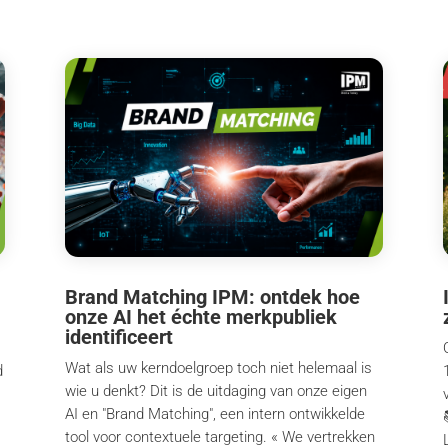
Brand Matching IPM: ontdek hoe
onze AI het échte merkpubliek
identificeert
Wat als uw kerndoelgroep toch niet helemaal is
d
wie u denkt? Dit is de uitdaging van onze eigen
AI en "Brand Matching", een intern ontwikkelde
tool voor contextuele targeting. « We vertrekken