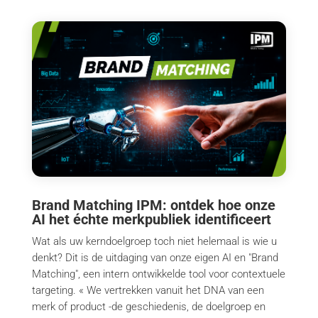
Brand Matching IPM: ontdek hoe onze
AI het échte merkpubliek identificeert
Wat als uw kerndoelgroep toch niet helemaal is wie u
denkt? Dit is de uitdaging van onze eigen AI en "Brand
Matching", een intern ontwikkelde tool voor contextuele
targeting. « We vertrekken vanuit het DNA van een
merk of product -de geschiedenis, de doelgroep en