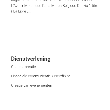
dagbladen en magazines! La DH Les Sport+ La Libre
L'Avenir Moustique Paris Match Belgique Deuzio 1 titre
( La Libre ,...
Dienstverlening
Content-creatie
Financiële communicatie / Nextfin.be
Creatie van evenementen
Management-campagne
Creativiteit en deformattering