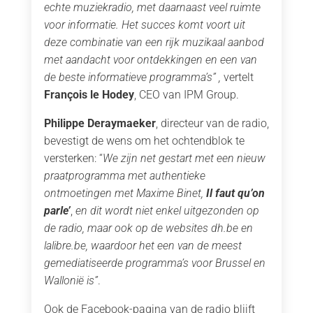
echte muziekradio, met daarnaast veel ruimte
voor informatie. Het succes komt voort uit
deze combinatie van een rijk muzikaal aanbod
met aandacht voor ontdekkingen en een van
de beste informatieve programma’s” ,
vertelt
François le Hodey
, CEO van IPM Group.
Philippe Deraymaeker
, directeur van de radio,
bevestigt de wens om het ochtendblok te
versterken: “
We zijn net gestart met een nieuw
praatprogramma met authentieke
ontmoetingen met Maxime Binet,
Il faut qu’on
parle’
,
en dit wordt niet enkel uitgezonden op
de radio, maar ook op de websites dh.be en
lalibre.be, waardoor het een van de meest
gemediatiseerde programma’s voor Brussel en
Wallonië is”
.
Ook de Facebook-pagina van de radio blijft