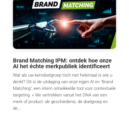
Brand Matching IPM: ontdek hoe onze
AI het échte merkpubliek identificeert
Wat als uw kerndoelgroep toch niet helemaal is wie u
denkt? Dit is de uitdaging van onze eigen AI en "Brand
Matching", een intern ontwikkelde tool voor contextuele
targeting. « We vertrekken vanuit het DNA van een
merk of product -de geschiedenis, de doelgroep en
de...