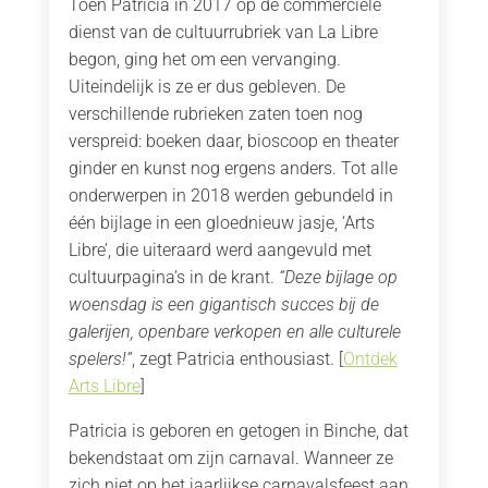
Toen Patricia in 2017 op de commerciële
dienst van de cultuurrubriek van La Libre
begon, ging het om een vervanging.
Uiteindelijk is ze er dus gebleven. De
verschillende rubrieken zaten toen nog
verspreid: boeken daar, bioscoop en theater
ginder en kunst nog ergens anders. Tot alle
onderwerpen in 2018 werden gebundeld in
één bijlage in een gloednieuw jasje, ‘Arts
Libre’, die uiteraard werd aangevuld met
cultuurpagina’s in de krant.
“Deze bijlage op
woensdag is een gigantisch succes bij de
galerijen, openbare verkopen en alle culturele
spelers!”
, zegt Patricia enthousiast. [
Ontdek
Arts Libre
]
Patricia is geboren en getogen in Binche, dat
bekendstaat om zijn carnaval. Wanneer ze
zich niet op het jaarlijkse carnavalsfeest aan