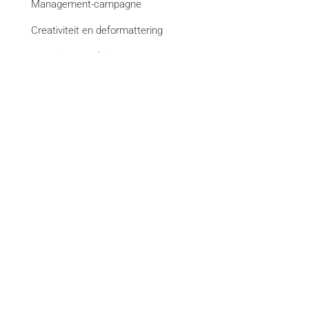
Management-campagne
Creativiteit en deformattering
Creatie van websites
Bekijk alle diensten
Merken
La Libre
DH Les Sports+
Paris Match
Courrier international
La Libre Immo
Nextfin.be