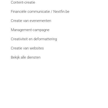
Content-creatie
Financiële communicatie / Nextfin.be
Creatie van evenementen
Management-campagne
Creativiteit en deformattering
Creatie van websites
Bekijk alle diensten
Merken
La Libre
DH Les Sports+
Paris Match