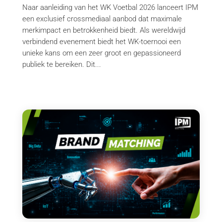
Naar aanleiding van het WK Voetbal 2026 lanceert IPM
een exclusief crossmediaal aanbod dat maximale
merkimpact en betrokkenheid biedt. Als wereldwijd
verbindend evenement biedt het WK-toernooi een
unieke kans om een zeer groot en gepassioneerd
publiek te bereiken. Dit...