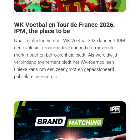
WK Voetbal en Tour de France 2026:
IPM, the place to be
Naar aanleiding van het WK Voetbal 2026 lanceert IPM
een exclusief crossmediaal aanbod dat maximale
merkimpact en betrokkenheid biedt. Als wereldwijd
verbindend evenement biedt het WK-toernooi een
unieke kans om een zeer groot en gepassioneerd
publiek te bereiken. Dit...