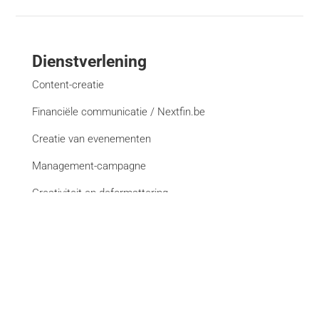
Dienstverlening
Content-creatie
Financiële communicatie / Nextfin.be
Creatie van evenementen
Management-campagne
Creativiteit en deformattering
Creatie van websites
Bekijk alle diensten
Merken