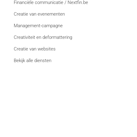
Financiële communicatie / Nextfin.be
Creatie van evenementen
Management-campagne
Creativiteit en deformattering
Creatie van websites
Bekijk alle diensten
Merken
La Libre
DH Les Sports+
Paris Match
Courrier international