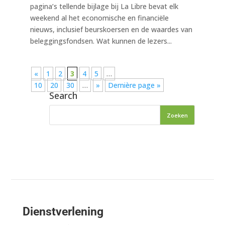
pagina’s tellende bijlage bij La Libre bevat elk
weekend al het economische en financiële
nieuws, inclusief beurskoersen en de waardes van
beleggingsfondsen. Wat kunnen de lezers...
«
1
2
3
4
5
…
10
20
30
…
»
Dernière page »
Search
Dienstverlening