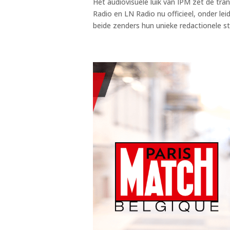
Het audiovisuele luik van IPM zet de tra
Radio en LN Radio nu officieel, onder l
beide zenders hun unieke redactionele stij