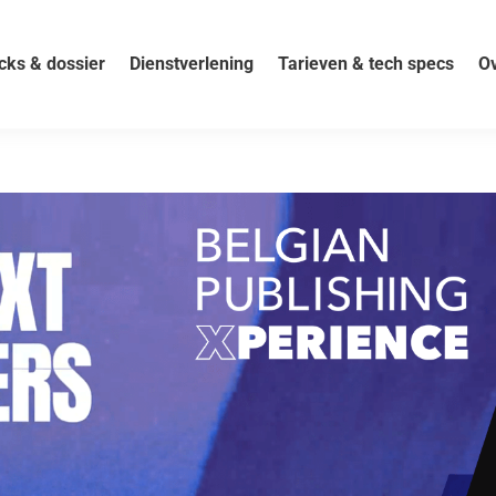
cks & dossier
Dienstverlening
Tarieven & tech specs
Ov