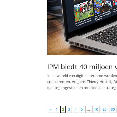
IPM biedt 40 miljoen
In de wereld van digitale reclame worde
concurrenten. Volgens Thierry Hottat, Di
dan tegengesteld en moeten ze strategi
«
1
2
3
4
5
…
10
20
30