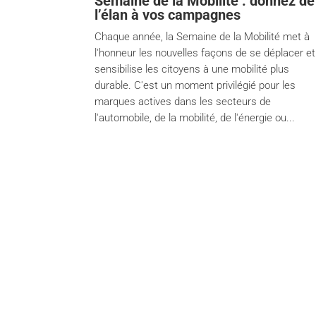
Semaine de la Mobilité : donnez de
l’élan à vos campagnes
Chaque année, la Semaine de la Mobilité met à
l'honneur les nouvelles façons de se déplacer et
sensibilise les citoyens à une mobilité plus
durable. C'est un moment privilégié pour les
marques actives dans les secteurs de
l'automobile, de la mobilité, de l'énergie ou...
Services
Br
Content creation
La L
Financial Communication /
DH L