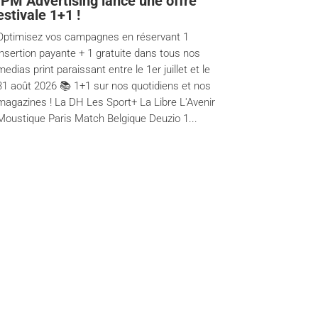
IPM Advertising lance une offre
estivale 1+1 !
Optimisez vos campagnes en réservant 1
insertion payante + 1 gratuite dans tous nos
medias print paraissant entre le 1er juillet et le
31 août 2026 📚 1+1 sur nos quotidiens et nos
magazines ! La DH Les Sport+ La Libre L'Avenir
Moustique Paris Match Belgique Deuzio 1...
Contact us
Frank Street 79, 1040 Brussels
info@ipmadvertising.be