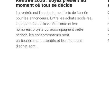
Rentrée 2026 : soyez présent au
moment où tout se décide
La rentrée est l'un des temps forts de l'année
pour les annonceurs. Entre les achats scolaires,
la préparation de la vie étudiante et les
nombreux projets qui accompagnent cette
période, les consommateurs sont
particulièrement attentifs et les intentions
d'achat sont...
ands
About
ibre
About
es Sports+
Services