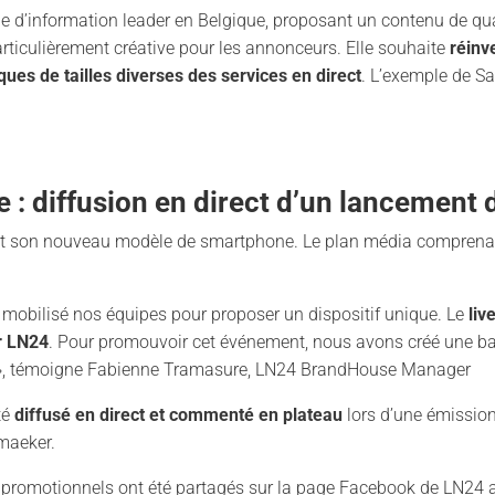
d’information leader en Belgique, proposant un contenu de qualit
ticulièrement créative pour les annonceurs. Elle souhaite
réinv
ues de tailles diverses des services en direct
. L’exemple de S
 diffusion en direct d’un lancement 
ilait son nouveau modèle de smartphone. Le plan média comprena
mobilisé nos équipes pour proposer un dispositif unique. Le
liv
ur LN24
. Pour promouvoir cet événement, nous avons créé une b
», témoigne Fabienne Tramasure, LN24 BrandHouse Manager
té
diffusé en direct et commenté en plateau
lors d’une émission
ymaeker.
et promotionnels ont été partagés sur la page Facebook de LN24