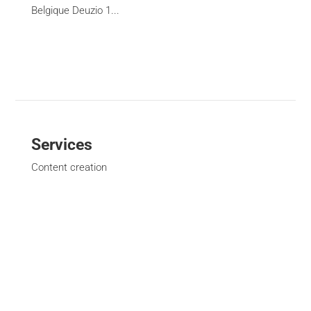
Belgique Deuzio 1...
Services
Content creation
Financial Communication / Nextfin.be
Event Planning
Advertising Campaign Management
Creativity and Reformating
Website Creation