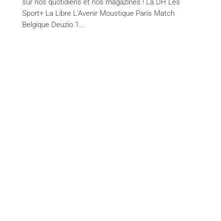
sur nos quotidiens et nos magazines ! La DH Les
Sport+ La Libre L'Avenir Moustique Paris Match
Belgique Deuzio 1...
Services
Content creation
Financial Communication / Nextfin.be
Event Planning
Advertising Campaign Management
Creativity and Reformating
Website Creation