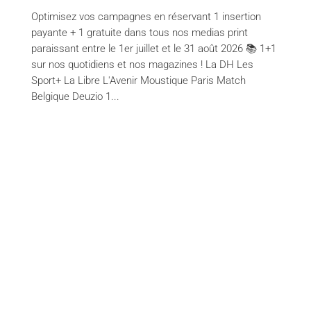
Optimisez vos campagnes en réservant 1 insertion
payante + 1 gratuite dans tous nos medias print
paraissant entre le 1er juillet et le 31 août 2026 📚 1+1
sur nos quotidiens et nos magazines ! La DH Les
Sport+ La Libre L'Avenir Moustique Paris Match
Belgique Deuzio 1...
Services
Content creation
Financial Communication / Nextfin.be
Event Planning