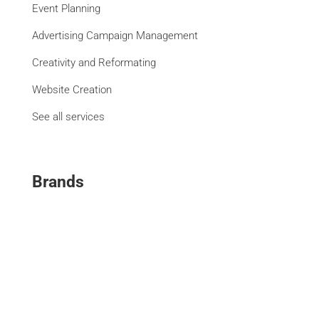
Event Planning
Advertising Campaign Management
Creativity and Reformating
Website Creation
See all services
Brands
La Libre
DH Les Sports+
L'Avenir
Paris Match
Moustique