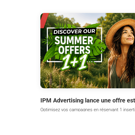
IPM Advertising lance une offre est
Optimisez vos campagnes en réservant 1 insertion
quotidiens et nos magazines ! La DH Les Sport+ 