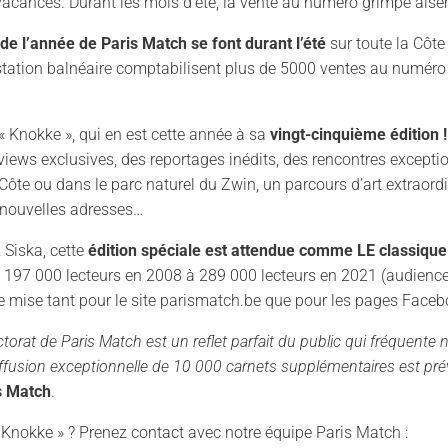
vacances. Durant les mois d’été, la vente au numéro grimpe ais
de l’année de Paris Match se font durant l’été
sur toute la Côte
e station balnéaire comptabilisent plus de 5000 ventes au numéro
 « Knokke », qui en est cette année à sa
vingt-cinquième édition 
iews exclusives, des reportages inédits, des rencontres excepti
ôte ou dans le parc naturel du Zwin, un parcours d’art extraordin
s nouvelles adresses…
Siska, cette
édition spéciale est attendue comme LE classique
de 197 000 lecteurs en 2008 à 289 000 lecteurs en 2021 (audien
mise tant pour le site parismatch.be que pour les pages Face
orat de Paris Match est un reflet parfait du public qui fréquente n
ffusion exceptionnelle de 10 000 carnets supplémentaires est pr
s Match
.
l Knokke » ? Prenez contact avec notre équipe Paris Match :