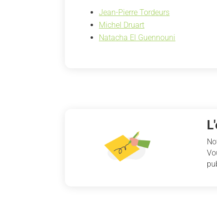
Jean-Pierre Tordeurs
Michel Druart
Natacha El Guennouni
L
No
Vo
pub