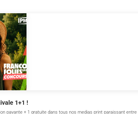
ivale 1+1 !
 payante + 1 gratuite dans tous nos medias print paraissant entre le
La Libre L'Avenir Moustique Paris Match Belgique Deuzio 1...