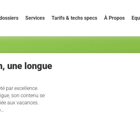
dossiers
Services
Tarifs & techs specs
À Propos
Equ
h, une longue
té par excellence.
digue, son contenu se
liée aux vacances.
o…