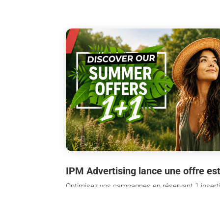
IPM Advertising lance une offre est
Optimisez vos campagnes en réservant 1 insertion
quotidiens et nos magazines ! La DH Les Sport+ 