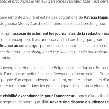
nces et procurions le lien aux personnes inscrites. Mais il est cert
.
ière remonte à 2016 et est né des cogitations de
Patricia Hupin
 blogueuse MoneyStore.be et chroniqueuse à La Libre Belgique.
ns qu’il
associe directement les journalistes de la rédaction é
t sur inscription. Il est annoncé via La Libre Belgique : journal p
 finance au sens large
: patrimoine, succession, fiscalité, immobi
récente, comme un changement législatif qui impacte nos lecteurs. 
atricia.
la Convergence House de La Libre Belgique, située Rue des Francs
de l’annonceur : petit déjeuner, afterwork ou encore soirée… Dur
mpagnie d’un expert indépendant – prof, notaire, juriste… – et d’
mpte-rendu paraît dans les pages du quotidien, sous la plume d’
ne
visibilité exceptionnelle pour l’annonceur
auprès d’une cible h
le segment économique,
IPM Advertising dispose d’audiences t