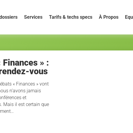
dossiers
Services
Tarifs & techs specs
À Propos
Equ
 Finances » :
 rendez-vous
débats « Finances » vont
nous n’avons jamais
onférences et
. Mais il est certain que
nement…