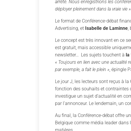
arrêté. Nous enregistrions les confére
déployer pleinement dans la vraie vie »
Le format de Conférence-débat financ
Advertising, et
Isabelle de Laminne
,
Le concept est très innovant en ce se
est gratuit, mais accessible uniquemen
newsletter… Les sujets touchent à
la
« Toujours en lien avec une actualité 
par exemple, a fait le plein »
, épingle P
Le jour J, les lecteurs sont reçus à 
fonction des souhaits et contraintes 
investigue un sujet d’actualité en co
par l’annonceur. Le lendemain, un co
Au final, la Conférence-débat offre u
Belgique comme média leader dans 
matières.