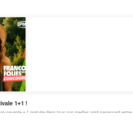
ivale 1+1 !
 payante + 1 gratuite dans tous nos medias print paraissant entre le
La Libre L'Avenir Moustique Paris Match Belgique Deuzio 1...