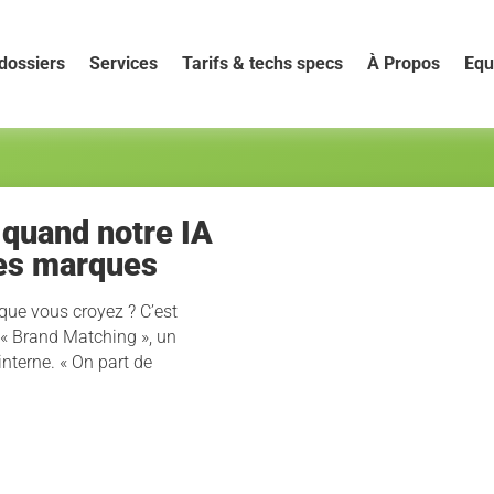
dossiers
Services
Tarifs & techs specs
À Propos
Equ
 quand notre IA
des marques
i que vous croyez ? C’est
e « Brand Matching », un
interne. « On part de