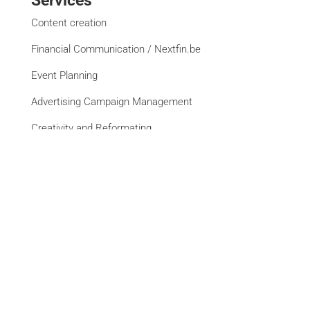
Services
Content creation
Financial Communication / Nextfin.be
Event Planning
Advertising Campaign Management
Creativity and Reformating
Website Creation
See all services
Brands
La Libre
DH Les Sports+