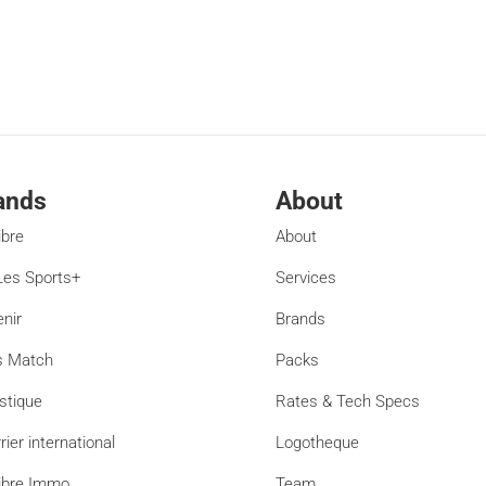
ands
About
ibre
About
es Sports+
Services
enir
Brands
s Match
Packs
stique
Rates & Tech Specs
rier international
Logotheque
ibre Immo
Team