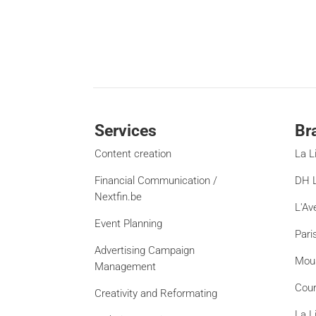
Services
Br
Content creation
La L
Financial Communication /
DH L
Nextfin.be
L'Av
Event Planning
Pari
Advertising Campaign
Mou
Management
Cour
Creativity and Reformating
La L