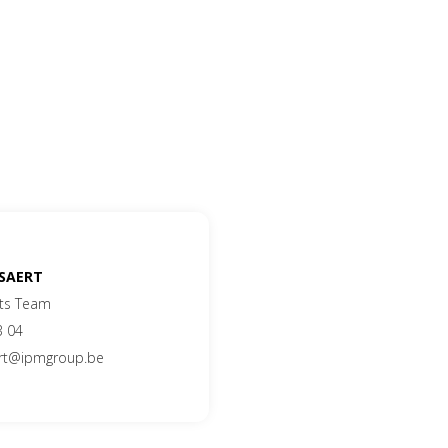
SSAERT
ts Team
3 04
ert@ipmgroup.be